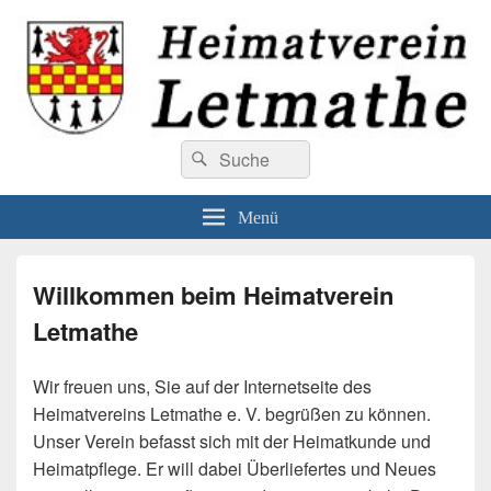
Heimatverein Letmathe
Suchen
Willkommen beim Heimatverein Letmathe
Suchen
nach:
Menü
Willkommen beim Heimatverein
Letmathe
Wir freuen uns, Sie auf der Internetseite des
Heimatvereins Letmathe e. V. begrüßen zu können.
Unser Verein befasst sich mit der Heimatkunde und
Heimatpflege. Er will dabei Überliefertes und Neues