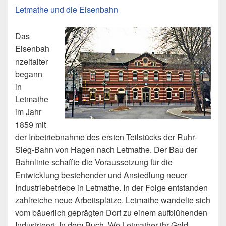
Letmathe und die Eisenbahn
Das
Eisenbah
nzeitalter
begann
in
Letmathe
im Jahr
1859 mit
der Inbetriebnahme des ersten Teilstücks der Ruhr-
Sieg-Bahn von Hagen nach Letmathe. Der Bau der
Bahnlinie schaffte die Voraussetzung für die
Entwicklung bestehender und Ansiedlung neuer
Industriebetriebe in Letmathe. In der Folge entstanden
zahlreiche neue Arbeitsplätze. Letmathe wandelte sich
vom bäuerlich geprägten Dorf zu einem aufblühenden
Industrieort. In dem Buch „Wo Letmather ihr Geld