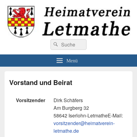
Heimatverein Letmathe
Suchen
Willkommen beim Heimatverein Letmathe
Suchen
nach:
Menü
Vorstand und Beirat
Vorsitzender
Dirk Schäfers
Am Burgberg 32
58642 Iserlohn-LetmatheE-Mail:
vorsitzender@heimatverein-
letmathe.de