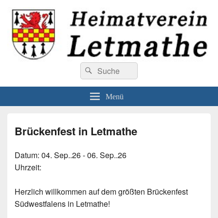
Heimatverein Letmathe
Suchen
Willkommen beim Heimatverein Letmathe
Suchen
nach:
Menü
Brückenfest in Letmathe
Datum:
04. Sep..26 - 06. Sep..26
Uhrzeit:
Herzlich willkommen auf dem größten Brückenfest
Südwestfalens in Letmathe!