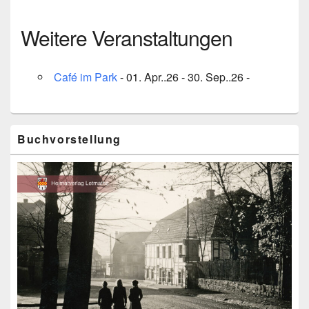
Weitere Veranstaltungen
Café im Park
- 01. Apr..26 - 30. Sep..26 -
Primärer
Buchvorstellung
Seitenleisten-
Widgetbereich