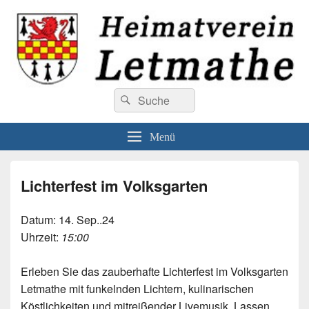
Heimatverein Letmathe
Suchen
Willkommen beim Heimatverein Letmathe
Suchen
nach:
Menü
Lichterfest im Volksgarten
Datum:
14. Sep..24
Uhrzeit:
15:00
Erleben Sie das zauberhafte Lichterfest im Volksgarten
Letmathe mit funkelnden Lichtern, kulinarischen
Köstlichkeiten und mitreißender Livemusik. Lassen