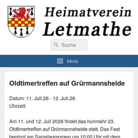
Heimatverein Letmathe
Suchen
Willkommen beim Heimatverein Letmathe
Suchen
nach:
Menü
Oldtimertreffen auf Grürmannsheide
Datum:
11. Juli.26 - 12. Juli.26
Uhrzeit:
Am 11. und 12. Juli 2026 findet das nunmehr 23.
Oldtimertreffen auf Grürmannsheide statt. Das Fest
beginnt am Samstagmorgen um 10:00 Uhr mit dem