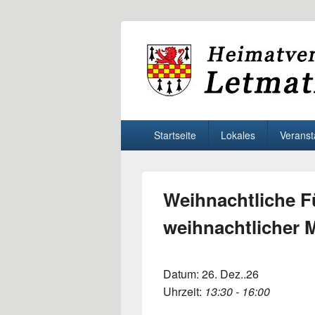
Heimatverein 
Willkommen beim Heimatverein Letma
Primäres
Startseite
Lokales
Veranst
Menü
Weihnachtliche F
weihnachtlicher 
Datum:
26. Dez..26
Uhrzeit:
13:30 - 16:00