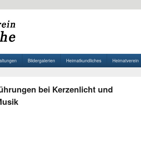
Letmathe
the
altungen
Bildergalerien
Heimatkundliches
Heimatverein
ührungen bei Kerzenlicht und
Musik