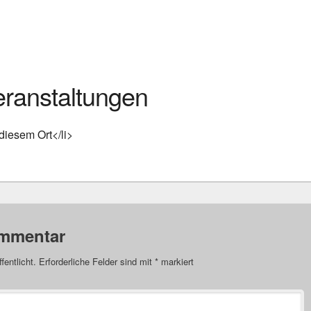
anstaltungen
diesem Ort</li>
ommentar
fentlicht.
Erforderliche Felder sind mit
*
markiert