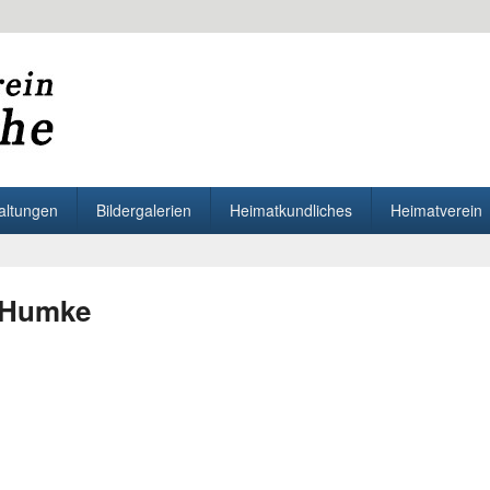
Letmathe
the
altungen
Bildergalerien
Heimatkundliches
Heimatverein
 Humke