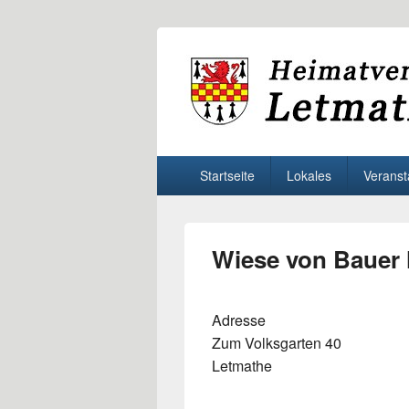
Heimatverein 
Willkommen beim Heimatverein Letma
Primäres
Startseite
Lokales
Veranst
Menü
Wiese von Bauer
Adresse
Zum Volksgarten 40
Letmathe